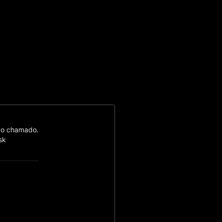
 do chamado.
sk